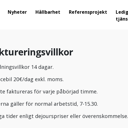
Nyheter
Hållbarhet
Referensprojekt
Ledi
tjäns
ktureringsvillkor
lningsvillkor 14 dagar.
icebil 20€/dag exkl. moms.
te faktureras för varje påbörjad timme.
erna gäller för normal arbetstid, 7-15.30.
ga tider enligt dejourspriser eller överenskommelse