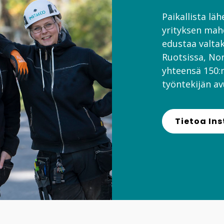
Paikallista lä
yrityksen mahd
edustaa valtak
Ruotsissa, No
yhteensä 150:n
työntekijän avu
Tietoa In