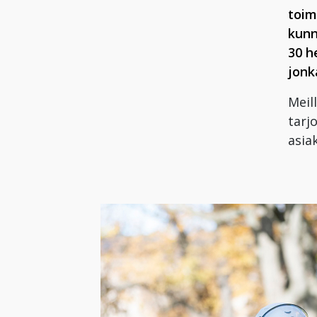
toim
kunn
30 h
jonk
Meil
tarj
asia